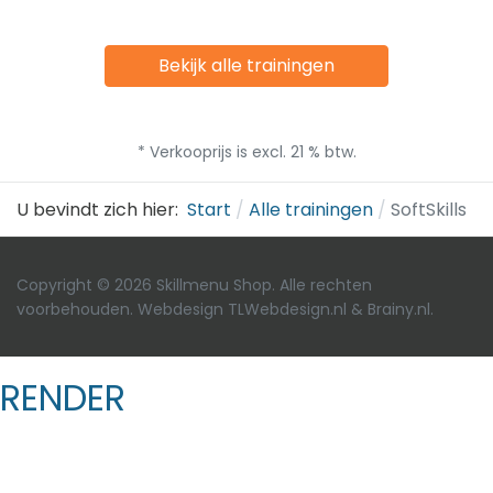
Bekijk alle trainingen
* Verkooprijs is excl. 21 % btw.
U bevindt zich hier:
Start
Alle trainingen
SoftSkills
Copyright © 2026 Skillmenu Shop. Alle rechten
voorbehouden. Webdesign
TLWebdesign.nl
&
Brainy.nl
.
RENDER