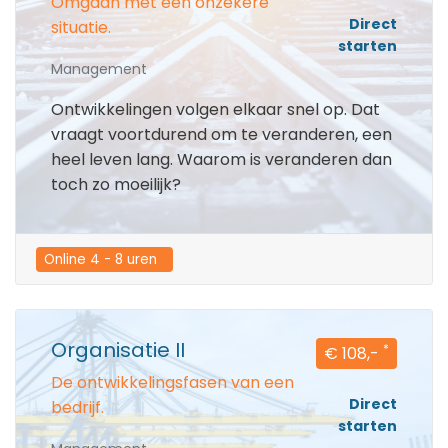
Omgaan met een onzekere
Direct
situatie.
starten
Management
Ontwikkelingen volgen elkaar snel op. Dat
vraagt voortdurend om te veranderen, een
heel leven lang. Waarom is veranderen dan
toch zo moeilijk?
Online 4 - 8 uren  
Organisatie II
*
€ 108,-
De ontwikkelingsfasen van een
Direct
bedrijf.
starten