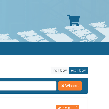
incl. btw
excl. btw
Wissen
*
€ 108,-