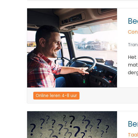
Be
Cont
Tran
Het 
mat
derg
Online leren 4-8 uur
Be
Taal