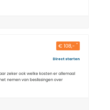
*
€ 108,-
Direct starten
aar zeker ook welke kosten er allemaal
j het nemen van beslissingen over