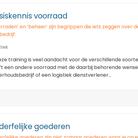
siskennis voorraad
rraden’ en ‘beheer’ zijn begrippen die iets zeggen over
bedrijf.
tiek
eze training is veel aandacht voor de verschillende soort
ft een andere voorraad met de daarbij behorende wensen
rhoudsbedrijf of een logistiek dienstverlener...
derfelijke goederen
erfelijke goederen zijn niet zomaar goederen waar je o