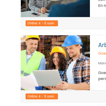
En n
Online 4 - 8 uren  
Ar
Goe
Man
Goe
pers
Online 4 - 8 uren  