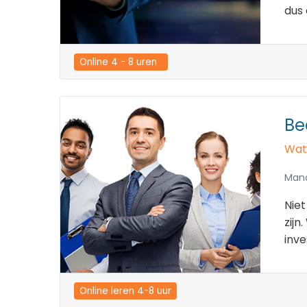
dus
Online 4 - 8 uren  
Be
Wat
Man
Niet
zijn
inve
Online leren 4-8 uur