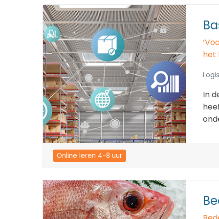
Ba
‘Voo
het 
Logis
In d
hee
onde
Online leren 4-8 uur
Be
Bed