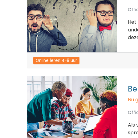
Offi
Het 
ande
deze
Online leren 4-8 uur
Be
Nu g
Offi
Als 
spre