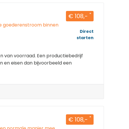
*
€ 108,-
 de goederenstroom binnen
Direct
starten
en van voorraad. Een productiebedrijf
 en eisen dan bijvoorbeeld een
*
€ 108,-
p een normale manier mee