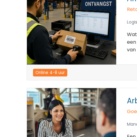
Reto
Logis
Wat 
een 
van 
Online 4-8 uur
Ar
Goe
Man
Een 