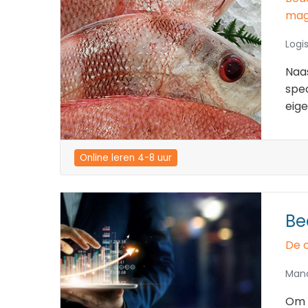
mag
Logis
Naas
spec
eige
Online leren 4-8 uur
Be
De c
Man
Om s