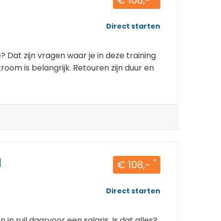
Direct starten
 Dat zijn vragen waar je in deze training
oom is belangrijk. Retouren zijn duur en
I
*
€ 108,-
Direct starten
in ruil daarvoor een salaris. Is dat alles?