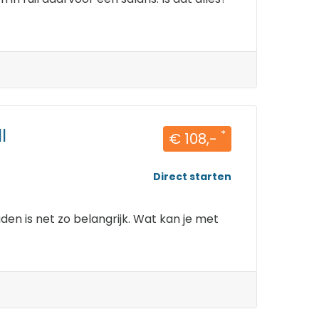
I
*
€ 108,-
Direct starten
n is net zo belangrijk. Wat kan je met