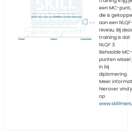
training krijg j
een MC-punt,
die is gekoppe
aan een NLQF
niveau. Bij dez
training is dat
NLQF 3.
Behaalde MC
punten wissel 
in bij
diplomering.
Meer informat
hierover vind j
op
www.skillmenu