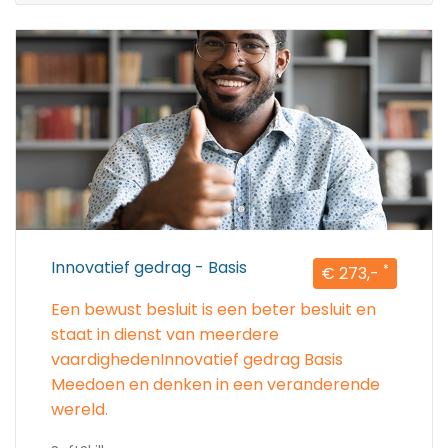
Innovatief gedrag - Basis
*
€ 273,-
Een bewust besluit is een beter besluit en
staat in dienst van meerdere
vaardighedenInnovatief gedrag Basis
Meedoen en denken in een veranderende
wereld.