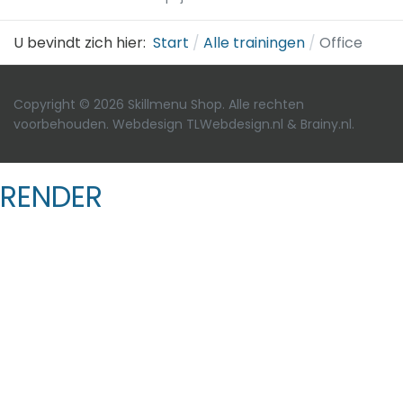
U bevindt zich hier:
Start
Alle trainingen
Office
Copyright © 2026 Skillmenu Shop. Alle rechten
voorbehouden. Webdesign
TLWebdesign.nl
&
Brainy.nl
.
RENDER