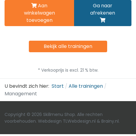
Aan
Ga naar
winkelwagen
afrekenen
toevoegen
Bekijk alle trainingen
* Verkooprijs is excl. 21 % btw.
U bevindt zich hier:
Start
Alle trainingen
Management
Copyright © 2026 Skillmenu Shop. Alle rechten
voorbehouden. Webdesign
TLWebdesign.nl
&
Brainy.nl
.