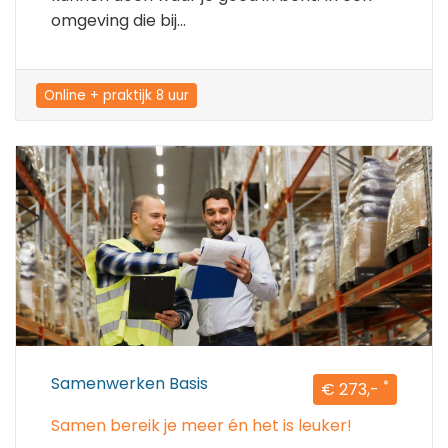
omgeving die bij...
Online + praktijk 8 uur
Samenwerken Basis
*
€ 273,-
Samen bereik je meer én het is leuker!