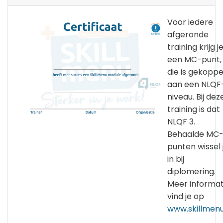
Voor iedere
afgeronde
training krijg j
een MC-punt,
die is gekoppe
aan een NLQF
niveau. Bij dez
training is dat
NLQF 3.
Behaalde MC
punten wissel 
in bij
diplomering.
Meer informat
vind je op
www.skillmenu