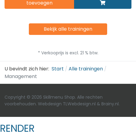
toevoegen
Bekijk alle trainingen
* Verkooprijs is excl. 21 % btw.
U bevindt zich hier:
Start
Alle trainingen
Management
Copyright © 2026 Skillmenu Shop. Alle rechten
voorbehouden. Webdesign
TLWebdesign.nl
&
Brainy.nl
.
RENDER