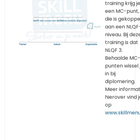
training krijg j
een MC-punt,
die is gekoppe
aan een NLQF
niveau. Bij dez
training is dat
NLQF 3.
Behaalde MC
punten wissel 
in bij
diplomering.
Meer informat
hierover vind j
op
www.skillmenu