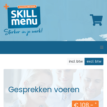
incl. btw
excl. btw
Gesprekken voeren
€ 108,-
*