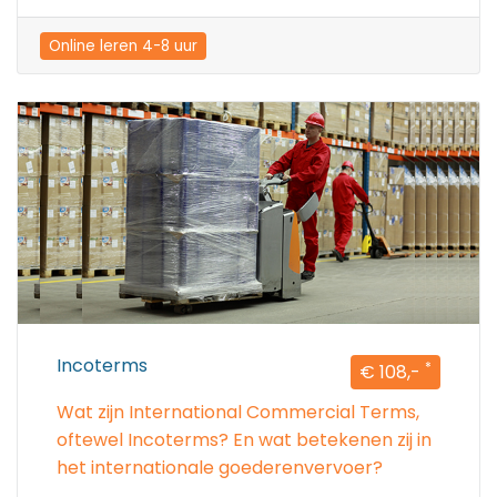
Online leren 4-8 uur
Incoterms
*
€ 108,-
Wat zijn International Commercial Terms,
oftewel Incoterms? En wat betekenen zij in
het internationale goederenvervoer?