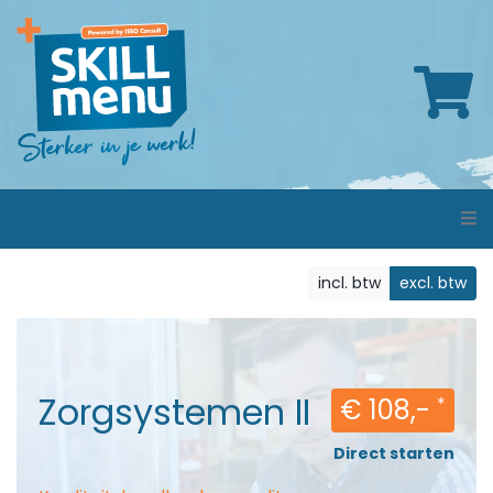
incl. btw
excl. btw
Zorgsystemen II
€ 108,-
*
Direct starten