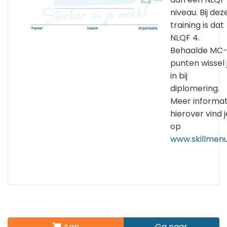
niveau. Bij dez
training is dat
NLQF 4.
Behaalde MC
punten wissel 
in bij
diplomering.
Meer informat
hierover vind j
op
www.skillmenu
Aan
Ga naar