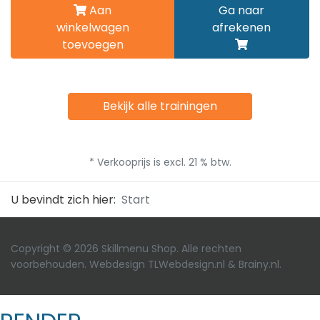
Aan
Ga naar
winkelwagen
afrekenen
toevoegen
Bekijk alle trainingen
* Verkooprijs is excl. 21 % btw.
U bevindt zich hier:
Start
Copyright © 2026 Skillmenu Shop. Alle rechten
voorbehouden. Webdesign
TLWebdesign.nl
&
Brainy.nl
.