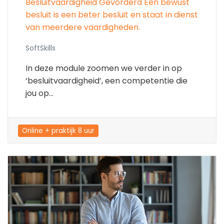
Besluitvaardigheid Gevorderd Een bewust
besluit is een beter besluit en staat in dienst
van meerdere vaardigheden.
SoftSkills
In deze module zoomen we verder in op
‘besluitvaardigheid’, een competentie die
jou op...
Online + praktijk 8 uur