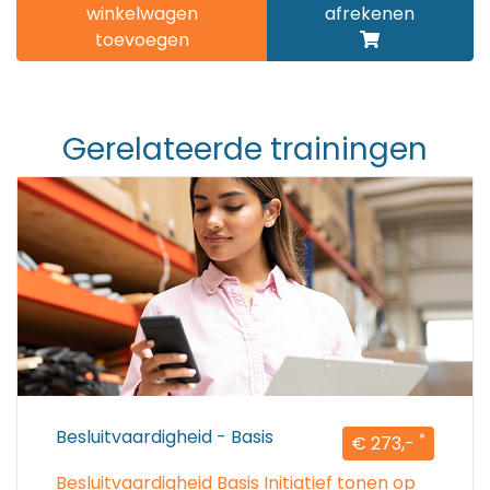
winkelwagen
afrekenen
toevoegen
Gerelateerde trainingen
Besluitvaardigheid - Basis
*
€ 273,-
Besluitvaardigheid Basis Initiatief tonen op