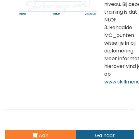
niveau. Bij dez
training is dat
NLQF
3. Behaalde
MC_punten
wissel je in bij
diplomering.
Meer informat
hierover vind j
op
www.skillmenu
Aan
Ga naar