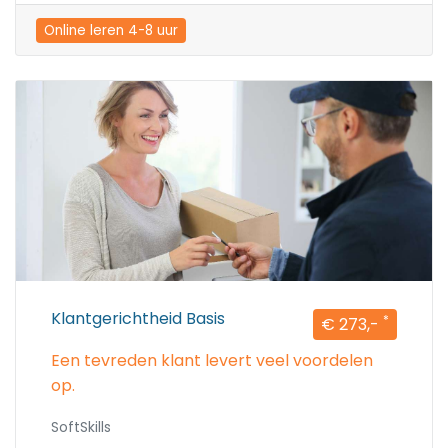
Online leren 4-8 uur
Klantgerichtheid Basis
*
€ 273,-
Een tevreden klant levert veel voordelen
op.
SoftSkills