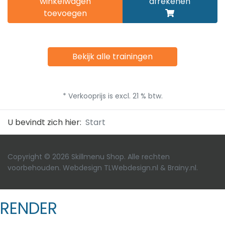
winkelwagen
afrekenen
toevoegen
Bekijk alle trainingen
* Verkooprijs is excl. 21 % btw.
U bevindt zich hier:
Start
Copyright © 2026 Skillmenu Shop. Alle rechten
voorbehouden. Webdesign
TLWebdesign.nl
&
Brainy.nl
.
RENDER