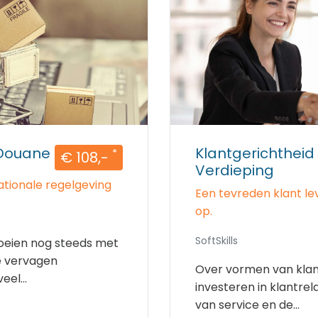
Douane
Klantgerichtheid
*
€ 108,-
Verdieping
rnationale regelgeving
Een tevreden klant le
op.
SoftSkills
oeien nog steeds met
e vervagen
Over vormen van klan
el...
investeren in klantrel
van service en de...