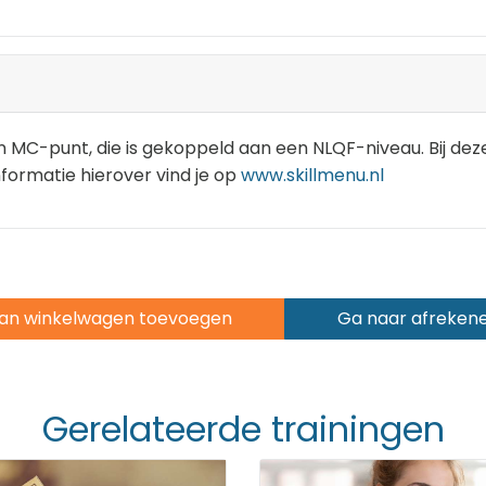
en MC-punt, die is gekoppeld aan een NLQF-niveau. Bij dez
informatie hierover vind je op
www.skillmenu.nl
an winkelwagen toevoegen
Ga naar afreken
Gerelateerde trainingen