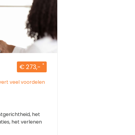
*
€ 273,-
vert veel voordelen
tgerichtheid, het
aties, het verlenen