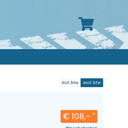
incl. btw
excl. btw
€ 108,-
*