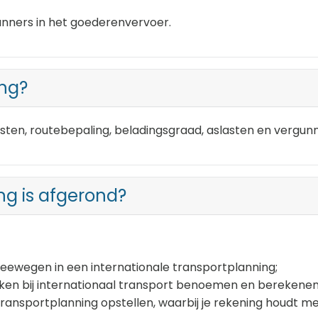
lanners in het goederenvervoer.
ing?
osten, routebepaling, beladingsgraad, aslasten en vergun
ng is afgerond?
 meewegen in een internationale transportplanning;
jken bij internationaal transport benoemen en berekenen
 transportplanning opstellen, waarbij je rekening houdt m