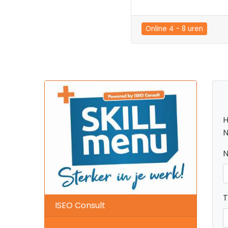
Online 4 - 8 uren
H
N
T
ISEO Consult