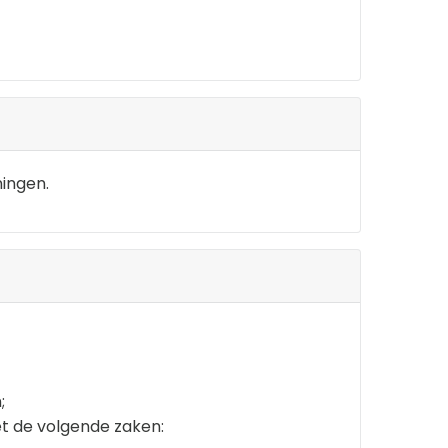
ningen.
;
et de volgende zaken: