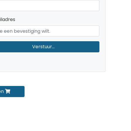
ladres
Verstuur...
en