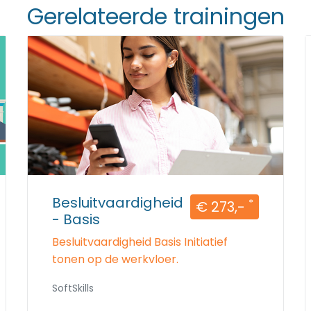
Gerelateerde trainingen
Besluitvaardigheid
*
€ 273,-
- Basis
Besluitvaardigheid Basis Initiatief
tonen op de werkvloer.
SoftSkills