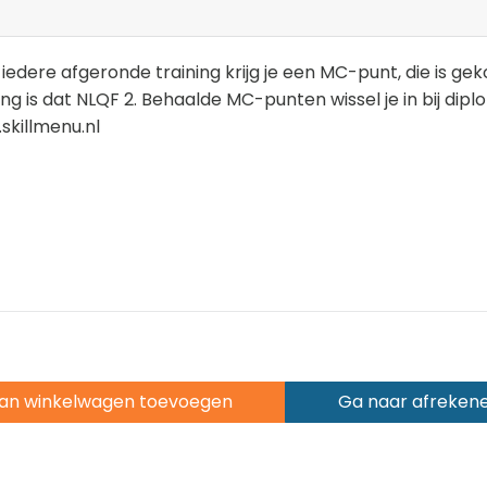
iedere afgeronde training krijg je een MC-punt, die is ge
ing is dat NLQF 2. Behaalde MC-punten wissel je in bij dip
skillmenu.nl
an winkelwagen toevoegen
Ga naar afreken