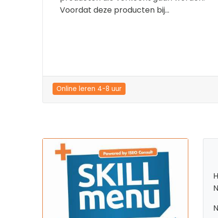
Voordat deze producten bij...
Online leren 4-8 uur
H
N