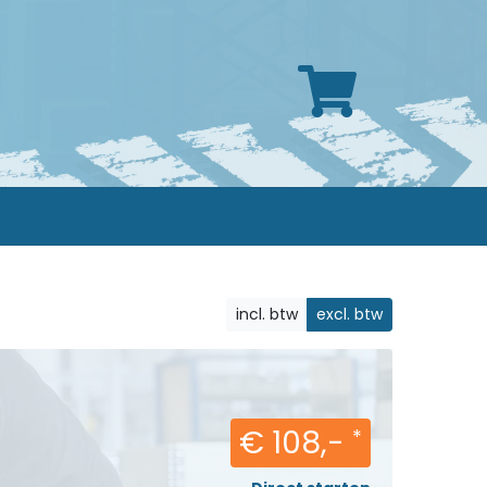
incl. btw
excl. btw
€ 108,-
*