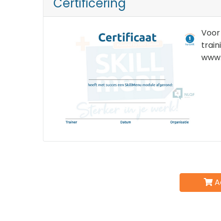
Certificering
Voor 
train
www.
A