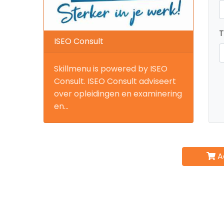
T
ISEO Consult
Skillmenu is powered by ISEO
Consult. ISEO Consult adviseert
over opleidingen en examinering
en...
A