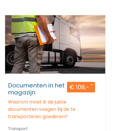
Documenten in het
*
€ 108,-
magazijn
Waarom moet ik de juiste
documenten voegen bij de te
transporteren goederen?
Transport