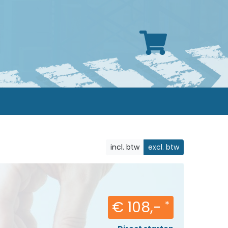
incl. btw
excl. btw
€ 108,-
*