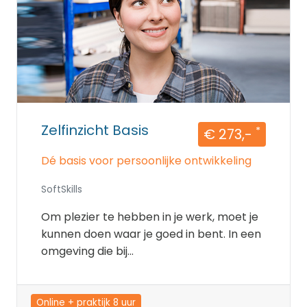
Zelfinzicht Basis
*
€ 273,-
Dé basis voor persoonlijke ontwikkeling
SoftSkills
Om plezier te hebben in je werk, moet je
kunnen doen waar je goed in bent. In een
omgeving die bij...
Online + praktijk 8 uur