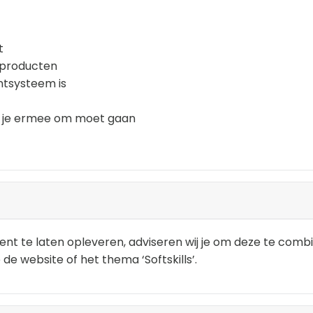
t
n producten
ntsysteem is
e je ermee om moet gaan
nt te laten opleveren, adviseren wij je om deze te combi
 de website of het thema ‘Softskills’.