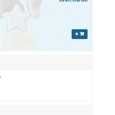
Direct starten
?