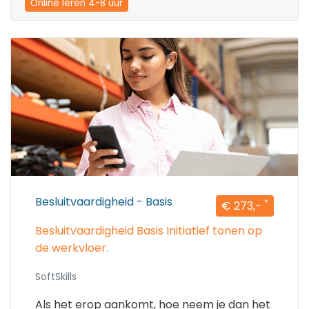
Online leren 4-8 uur
Besluitvaardigheid - Basis
*
€ 273,-
Besluitvaardigheid Basis Initiatief tonen op
de werkvloer.
SoftSkills
Als het erop aankomt, hoe neem je dan het