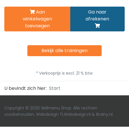
Aan
Ga naar
winkelwagen
afrekenen
toevoegen
Bekijk alle trainingen
* Verkooprijs is excl. 21 % btw.
U bevindt zich hier:
Start
Copyright © 2026 Skillmenu Shop. Alle rechten
voorbehouden. Webdesign
TLWebdesign.nl
&
Brainy.nl
.