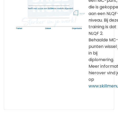
een MC-punt,
die is gekoppe
aan een NLQF
niveau. Bij dez
training is dat
NLQF 2.
Behaalde MC
punten wissel 
in bij
diplomering.
Meer informat
hierover vind j
op
www.skillmenu