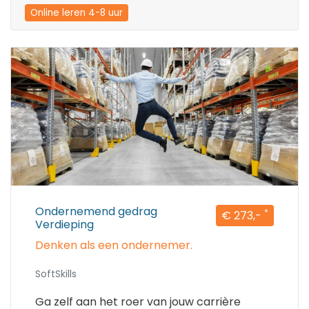
Online leren 4-8 uur
Ondernemend gedrag
*
€ 273,-
Verdieping
Denken als een ondernemer.
SoftSkills
Ga zelf aan het roer van jouw carrière