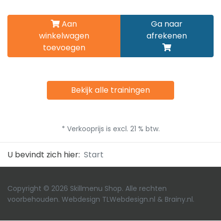
Aan
Ga naar
winkelwagen
afrekenen
toevoegen
Bekijk alle trainingen
* Verkooprijs is excl. 21 % btw.
U bevindt zich hier:
Start
Copyright © 2026 Skillmenu Shop. Alle rechten
voorbehouden. Webdesign
TLWebdesign.nl
&
Brainy.nl
.