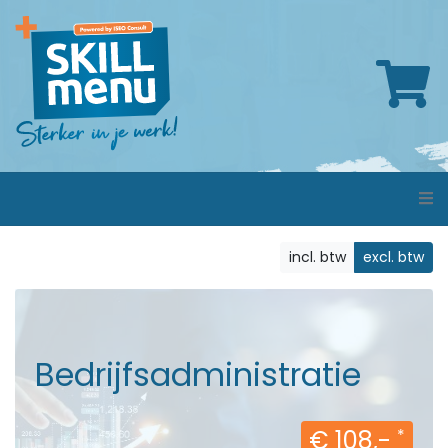
incl. btw
excl. btw
Bedrijfsadministratie
€ 108,-
*