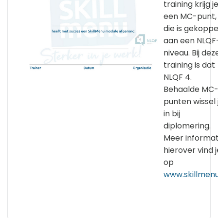
training krijg j
een MC-punt,
die is gekoppe
aan een NLQF
niveau. Bij dez
training is dat
NLQF 4.
Behaalde MC
punten wissel 
in bij
diplomering.
Meer informat
hierover vind j
op
www.skillmenu