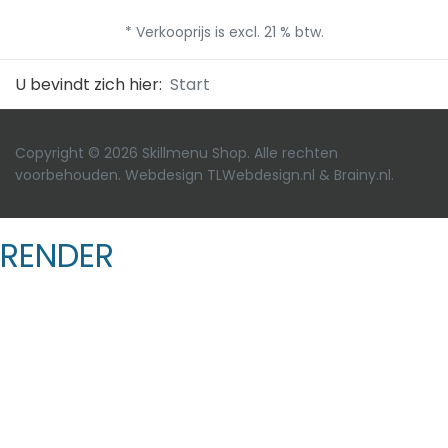
* Verkooprijs is excl. 21 % btw.
U bevindt zich hier:
Start
Copyright © 2026 Skillmenu Shop. Alle rechten
voorbehouden. Webdesign
TLWebdesign.nl
&
Brainy.nl
.
RENDER