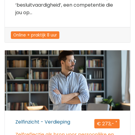
‘besluitvaardigheid’, een competentie die
jou op...
Online + praktijk 8 uur
Zelfinzicht - Verdieping
*
€ 273,-
Zelfreflectie als bron voor persoonlijke en