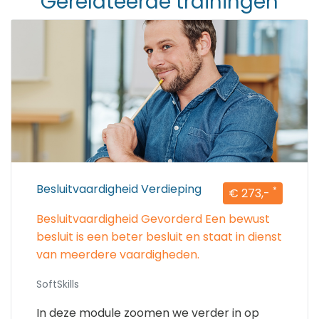
Gerelateerde trainingen
Besluitvaardigheid Verdieping
*
€ 273,-
Besluitvaardigheid Gevorderd Een bewust
besluit is een beter besluit en staat in dienst
van meerdere vaardigheden.
SoftSkills
In deze module zoomen we verder in op