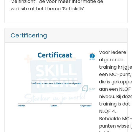
‘Zelfinzicht’. Zie voor meer informatie de
website of het thema ‘Softskills’.
Certificering
Voor iedere
afgeronde
training krijg j
een MC-punt,
die is gekoppe
aan een NLQF
niveau. Bij dez
training is dat
NLQF 4.
Behaalde MC
punten wissel 