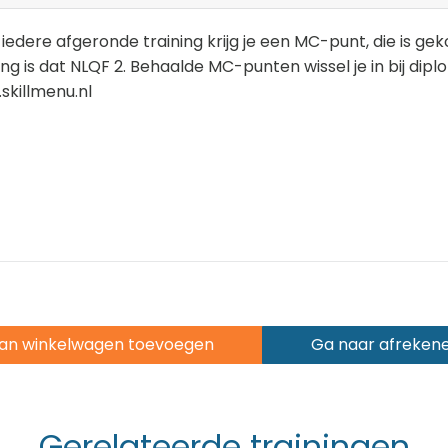
iedere afgeronde training krijg je een MC-punt, die is ge
ing is dat NLQF 2. Behaalde MC-punten wissel je in bij dip
skillmenu.nl
an winkelwagen toevoegen
Ga naar afreken
Gerelateerde trainingen