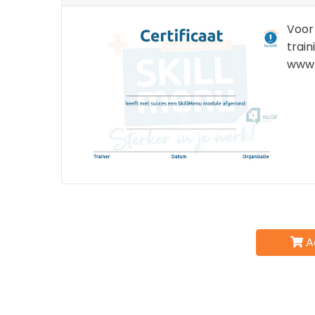
Voor 
train
www.
A