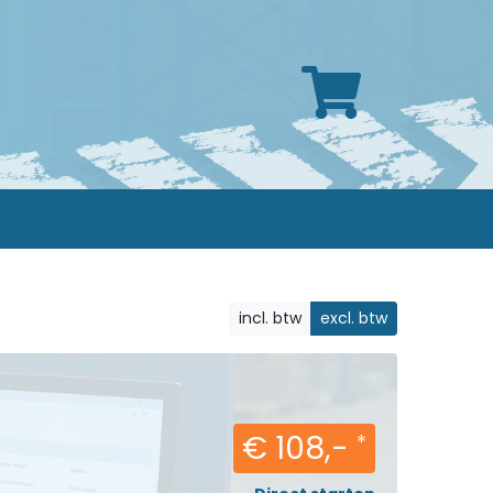
incl. btw
excl. btw
€ 108,-
*