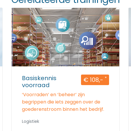
Basiskennis
*
€ 108,-
voorraad
‘Voorraden’ en ‘beheer’ zijn
begrippen die iets zeggen over de
goederenstroom binnen het bedrijf.
Logistiek